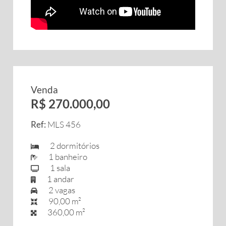
Venda
R$ 270.000,00
Ref:
MLS 456
2 dormitórios
1 banheiro
1 sala
1 andar
2 vagas
90,00 m²
360,00 m²