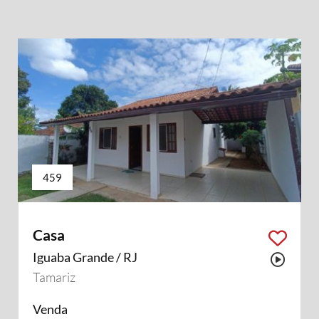
459
Casa
Iguaba Grande / RJ
Possu
Tamariz
Venda