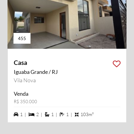
455
Casa
Iguaba Grande / RJ
Vila Nova
Venda
R$ 350.000
1 vagas na garagem
2 dormiórios
1 suítes
1 banheiros
1 |
2 |
1 |
1 |
103m²