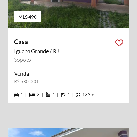
MLS 490
Casa
Iguaba Grande / RJ
Sopotó
Venda
R$ 530.000
1 vagas na garagem
3 dormiórios
1 suítes
1 banheiros
1 |
3 |
1 |
1 |
133m²