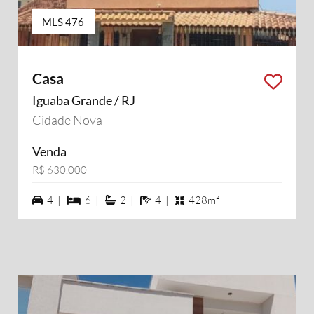
MLS 476
Casa
Iguaba Grande / RJ
Cidade Nova
Venda
R$ 630.000
4 vagas na garagem
6 dormiórios
2 suítes
4 banheiros
4 |
6 |
2 |
4 |
428m²