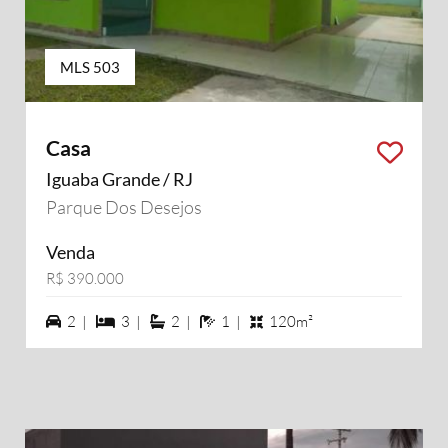
MLS 503
Casa
Iguaba Grande / RJ
Parque Dos Desejos
Venda
R$ 390.000
2 vagas na garagem
3 dormiórios
2 suítes
1 banheiros
2 |
3 |
2 |
1 |
120m²