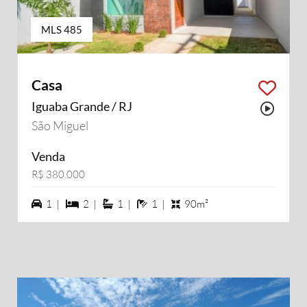
MLS 485
Casa
Iguaba Grande / RJ
Possu
São Miguel
Venda
R$ 380.000
1 vagas na garagem
2 dormiórios
1 suítes
1 banheiros
1 |
2 |
1 |
1 |
90m²