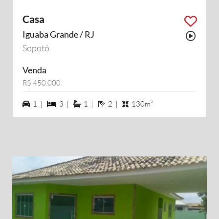
Casa
Iguaba Grande / RJ
Possu
Sopotó
Venda
R$ 450.000
1 vagas na garagem
3 dormiórios
1 suítes
2 banheiros
1 |
3 |
1 |
2 |
130m²