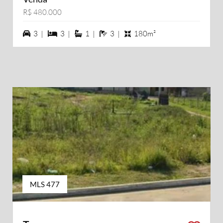
R$ 480.000
3 vagas na garagem
3 dormiórios
1 suítes
3 banheiros
3 |
3 |
1 |
3 |
180m²
MLS 477