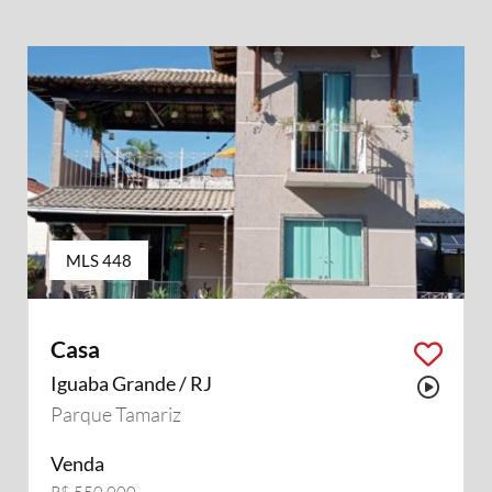
MLS 448
Casa
Iguaba Grande / RJ
Possu
Parque Tamariz
Venda