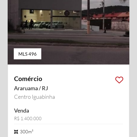
MLS 496
Comércio
Araruama / RJ
Centro Iguabinha
Venda
R$ 1.400.000
300m²