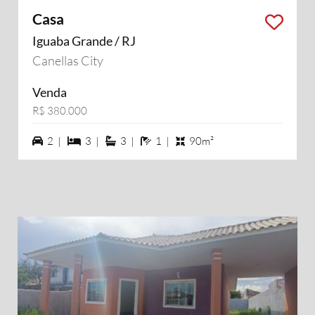
Casa
Iguaba Grande / RJ
Canellas City
Venda
R$ 380.000
2 vagas na garagem
3 dormiórios
3 suítes
1 banheiros
2 |
3 |
3 |
1 |
90m²