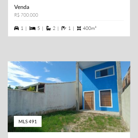
Venda
R$ 700.000
1 vagas na garagem
5 dormiórios
2 suítes
1 banheiros
1 |
5 |
2 |
1 |
400m²
MLS 491