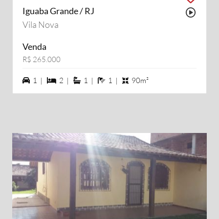
Iguaba Grande / RJ
Possu
Vila Nova
Venda
R$ 265.000
1 vagas na garagem
2 dormiórios
1 suítes
1 banheiros
1 |
2 |
1 |
1 |
90m²