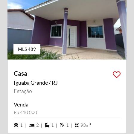
MLS 489
Casa
Iguaba Grande / RJ
Estação
Venda
R$ 410.000
1 vagas na garagem
2 dormiórios
1 suítes
1 banheiros
1 |
2 |
1 |
1 |
93m²