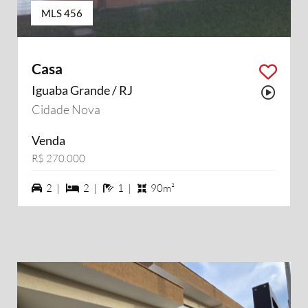
MLS 456
Casa
Iguaba Grande / RJ
Possu
Cidade Nova
Venda
R$ 270.000
2 vagas na garagem
2 dormiórios
1 banheiros
2 |
2 |
1 |
90m²