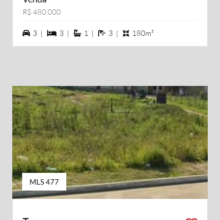
R$ 480.000
3 vagas na garagem
3 dormiórios
1 suítes
3 banheiros
3 |
3 |
1 |
3 |
180m²
MLS 477