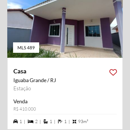
MLS 489
Casa
Iguaba Grande / RJ
Estação
Venda
R$ 410.000
1 vagas na garagem
2 dormiórios
1 suítes
1 banheiros
1 |
2 |
1 |
1 |
93m²