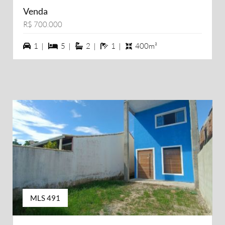
Venda
R$ 700.000
1 vagas na garagem
5 dormiórios
2 suítes
1 banheiros
1 |
5 |
2 |
1 |
400m²
MLS 491