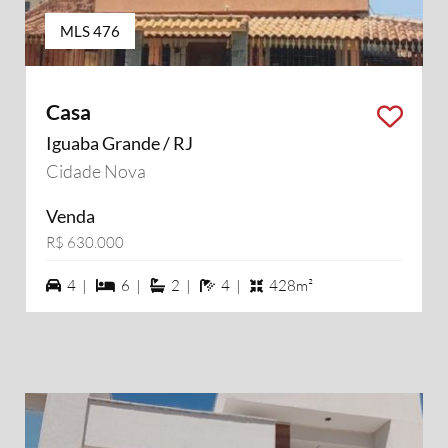
MLS 476
Casa
Iguaba Grande / RJ
Cidade Nova
Venda
R$ 630.000
4 vagas na garagem
6 dormiórios
2 suítes
4 banheiros
4 |
6 |
2 |
4 |
428m²