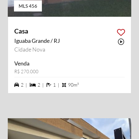
MLS 456
Casa
Iguaba Grande / RJ
Possu
Cidade Nova
Venda
R$ 270.000
2 vagas na garagem
2 dormiórios
1 banheiros
2 |
2 |
1 |
90m²