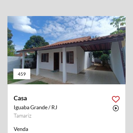
459
Casa
Iguaba Grande / RJ
Possu
Tamariz
Venda