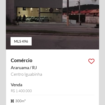
MLS 496
Comércio
Araruama / RJ
Centro Iguabinha
Venda
R$ 1.400.000
300m²