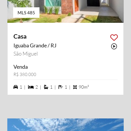
MLS 485
Casa
Iguaba Grande / RJ
Possu
São Miguel
Venda
R$ 380.000
1 vagas na garagem
2 dormiórios
1 suítes
1 banheiros
1 |
2 |
1 |
1 |
90m²