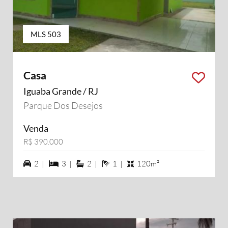
MLS 503
Casa
Iguaba Grande / RJ
Parque Dos Desejos
Venda
R$ 390.000
2 vagas na garagem
3 dormiórios
2 suítes
1 banheiros
2 |
3 |
2 |
1 |
120m²