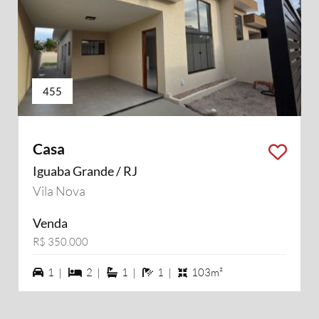
455
Casa
Iguaba Grande / RJ
Vila Nova
Venda
R$ 350.000
1 vagas na garagem
2 dormiórios
1 suítes
1 banheiros
1 |
2 |
1 |
1 |
103m²