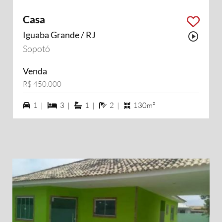
Casa
Iguaba Grande / RJ
Possu
Sopotó
Venda
R$ 450.000
1 vagas na garagem
3 dormiórios
1 suítes
2 banheiros
1 |
3 |
1 |
2 |
130m²