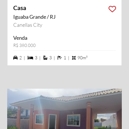
Casa
Iguaba Grande / RJ
Canellas City
Venda
R$ 380.000
2 vagas na garagem
3 dormiórios
3 suítes
1 banheiros
2 |
3 |
3 |
1 |
90m²