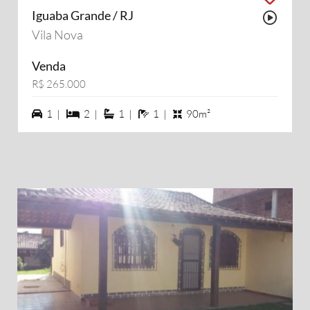
Iguaba Grande / RJ
Possu
Vila Nova
Venda
R$ 265.000
1 vagas na garagem
2 dormiórios
1 suítes
1 banheiros
1 |
2 |
1 |
1 |
90m²