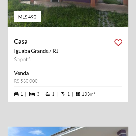
MLS 490
Casa
Iguaba Grande / RJ
Sopotó
Venda
R$ 530.000
1 vagas na garagem
3 dormiórios
1 suítes
1 banheiros
1 |
3 |
1 |
1 |
133m²