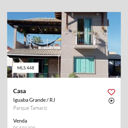
MLS 448
Casa
Iguaba Grande / RJ
Possu
Parque Tamariz
Venda