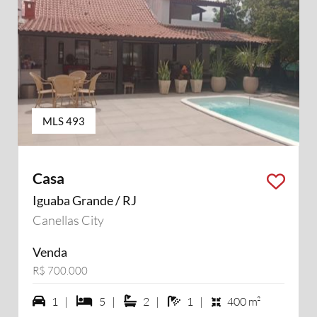
MLS 493
Casa
Iguaba Grande / RJ
Canellas City
Venda
R$ 700.000
1 vagas na garagem
5 dormiórios
2 suítes
1 banheiros
1 |
5 |
2 |
1 |
400 m²