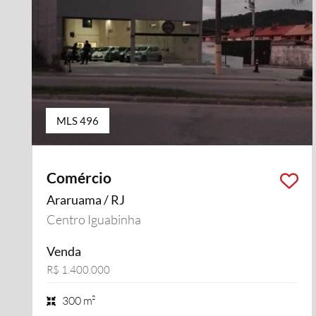
MLS 496
Comércio
Araruama / RJ
Centro Iguabinha
Venda
R$ 1.400.000
300 m²