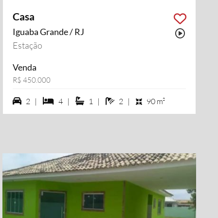
Casa
Iguaba Grande / RJ
i vídeo
Possui 
Estação
Venda
R$ 450.000
2 vagas na garagem
4 dormiórios
1 suítes
2 banheiros
2 |
4 |
1 |
2 |
90 m²