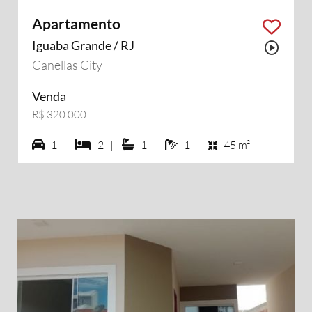
Apartamento
Iguaba Grande / RJ
Possu
Canellas City
Venda
R$ 320.000
1 vagas na garagem
2 dormiórios
1 suítes
1 banheiros
1 |
2 |
1 |
1 |
45 m²