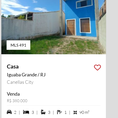
MLS 491
Casa
Iguaba Grande / RJ
Canellas City
Venda
R$ 380.000
2 vagas na garagem
3 dormiórios
3 suítes
1 banheiros
2 |
3 |
3 |
1 |
90 m²