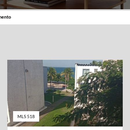
imento
MLS 518