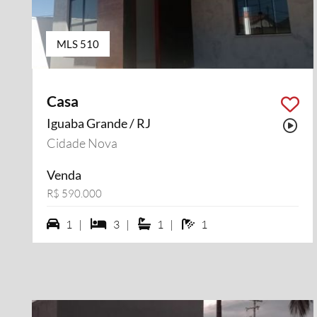
MLS 510
Casa
Iguaba Grande / RJ
Pos
Cidade Nova
Venda
R$ 590.000
1 vagas na garagem
3 dormiórios
1 suítes
1 banheiros
1 |
3 |
1 |
1