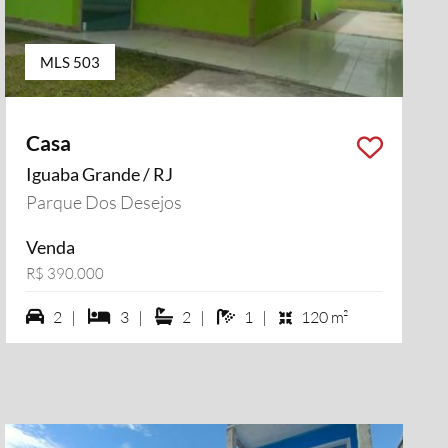
MLS 503
Casa
Iguaba Grande / RJ
i vídeo
Parque Dos Desejos
Venda
R$ 390.000
2 vagas na garagem
3 dormiórios
2 suítes
1 banheiros
2 |
3 |
2 |
1 |
120 m²