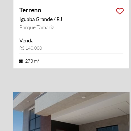
Terreno
Iguaba Grande / RJ
Parque Tamariz
Venda
R$ 140.000
273 m²