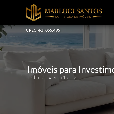
CRECI-RJ: 055.495
Imóveis para Investim
Exibindo página 1 de 2