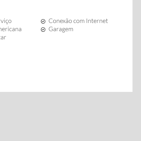
rviço
Conexão com Internet
mericana
Garagem
tar