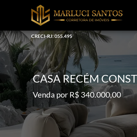
CRECI-RJ: 055.495
CASA RECÉM CONST
Venda por R$ 340.000,00