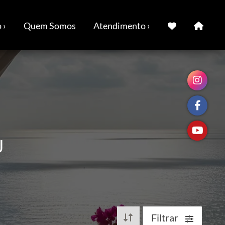
 ›
Quem Somos
Atendimento ›
J
Filtrar