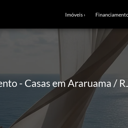
Imóveis ›
Financiamento
ento - Casas em Araruama / R